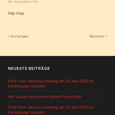
29. JULI 2015
x
PX
Hip-Hop
« Vorheriger
Nächster
»
NEUESTE BEITRÄGE
First Floor Jahresvorstellung am 21. Juni 2026 im
Parktheater Iserlohn!
Wir trauern um unseren lieben Freund Ben
First Floor Jahresvorstellung am 22. Juni 2025 im
Parktheater Iserlohn!