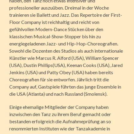
haben, den Tanz noch etwas intensiver und
professioneller auszuüben. Dreimal in der Woche
trainieren sie Ballett und Jazz. Das Repertoire der First-
Floor Company ist reichhaltig und reicht von
gefühlvollen Modern-Dance Stücken über den
klassischen Musical-Show-Stopper bis hin zu
energiegeladenen Jazz- und Hip-Hop-Choreografien.
Sowohl die Dozenten des Studios als auch internationale
Künstler wie Marcus R. Alford (USA), William Spencer
(USA), Dustin Phillips(USA), Keenan Cooks (USA), Jared
Jenkins (USA) und Patty Obey (USA) haben bereits
Choreografien für sie entworfen. Jährlich tritt die
Company auf, Gastspiele führten das junge Ensemble in
die USA (Atlanta) und nach Russland (Smolensk).
Einige ehemalige Mitglieder der Company haben
inzwischen den Tanz zu ihrem Beruf gemacht oder
bestanden erfolgreich die Aufnahmeprüfung an so
renommierten Instituten wie der Tanzakademie in