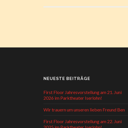
NEUESTE BEITRÄGE
First Floor Jahresvorstellung am 21. Juni
2026 im Parktheater Iserlohn!
Wir trauern um unseren lieben Freund Ben
First Floor Jahresvorstellung am 22. Juni
2025 im Parktheater Iserlohn!