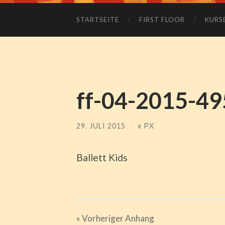
STARTSEITE
FIRST FLOOR
KURS
ff-04-2015-49
29. JULI 2015
/
x
PX
Ballett Kids
« Vorheriger
Anhang