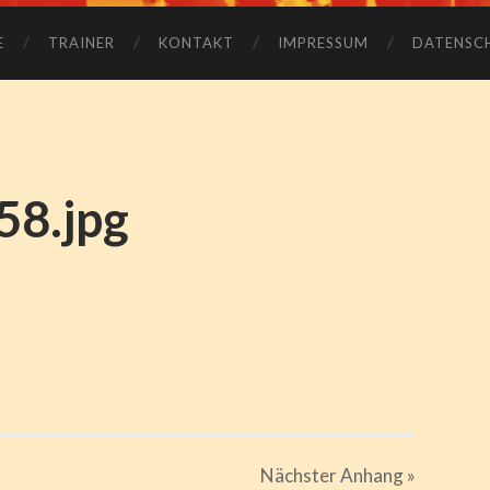
Bewegungszentrum
E
TRAINER
KONTAKT
IMPRESSUM
DATENSC
58.jpg
Nächster
Anhang
»