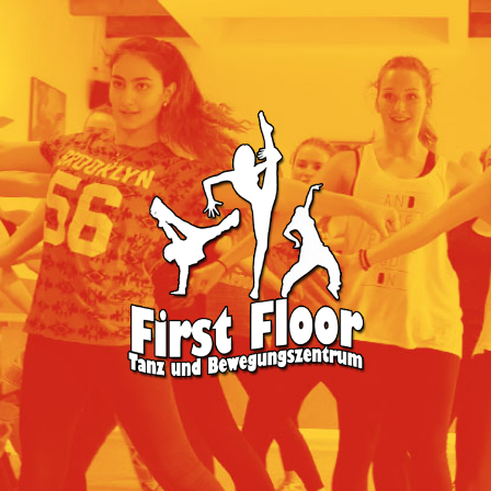
First
Floor
-
Tanz
&