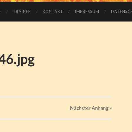
Bewegungszentrum
E
TRAINER
KONTAKT
IMPRESSUM
DATENSC
46.jpg
Nächster
Anhang
»