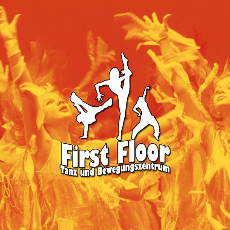
First
Floor
-
Tanz
&