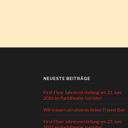
NEUESTE BEITRÄGE
First Floor Jahresvorstellung am 21. Juni
2026 im Parktheater Iserlohn!
Wir trauern um unseren lieben Freund Ben
First Floor Jahresvorstellung am 22. Juni
2025 im Parktheater Iserlohn!