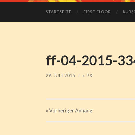
STARTSEITE
FIRST FLOOR
KURS
ff-04-2015-33
29. JULI 2015
/
x
PX
« Vorheriger
Anhang